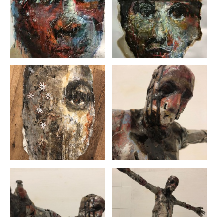
Irina Cepero
Jorly Gonzalez
José Angel Nazabal
Jose Luis Diaz Ramirez
Kadir Lopez
Kiki Borell
Laurina Fässler
Leandro Manuel Fernández Cuevas
Lianet Martinez Pino
Lilian Loos