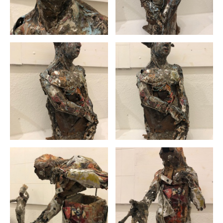
Philippe Maag
Rayder Balsinde (Raybal)
Raylven Friman
Renó Hedinger
Reynier Borell
Roberto Noguel
Rodrick Dixon
Romuald Etter
Simón Escobar
Wilfredo Gonzalez
Yendi Tomás Estrada