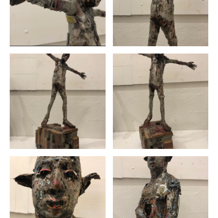
Line Rime
Maczel Lang
Marina Lutz
Matthias Fattinger
Mor Talla Thiam
Nicolai Kern
Niels Reyes
Oliver Wüest
Pango
Pascale Ettlin
Pedro Gonzalez Pulido