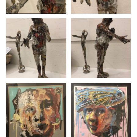
Yoanis Rigo
Yulion Cesar Lasalle Rodriguez
Yuniel Delgado
Zaida del Río
Zardoyas